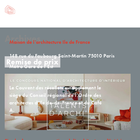
Archives
Maison de l’architecture Ile de France
148 rue du Faubourg Saint-Martin
75010 Paris
Remise de prix
Métro Gare de l’Est
Le Couvent des récollets est également le
siège du Conseil régional de l’Ordre des
architectes d’Ile de-de-France et du Café
A.