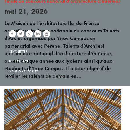
Finale du concours national d’architecture d’intérieur
mai 21, 2026
La Maison de l’architecture Ile-de-France
accueillera la finale nationale du concours Talents
d’Archi, organisée par Ynov Campus en
partenariat avec Perene. Talents d’Archi est
NEWSLETTER
un concours national d’architecture d’intérieur,
ouvert chaque année aux lycéens ainsi qu’aux
PLAN DU SITE
étudiants d’Ynov Campus. Il a pour objectif de
MENTIONS LÉGALES
révéler les talents de demain en...