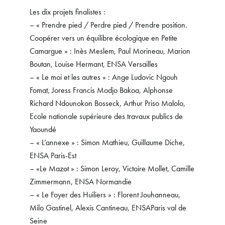
Les dix projets finalistes :
– « Prendre pied / Perdre pied / Prendre position.
Coopérer vers un équilibre écologique en Petite
Camargue » : Inès Meslem, Paul Morineau, Marion
Boutan, Louise Hermant, ENSA Versailles
– « Le moi et les autres » : Ange Ludovic Ngouh
Fomat, Joress Francis Modjo Bakoa, Alphonse
Richard Ndounokon Bosseck, Arthur Priso Malolo,
Ecole nationale supérieure des travaux publics de
Yaoundé
– « L’annexe » : Simon Mathieu, Guillaume Diche,
ENSA Paris-Est
– «Le Mazot » : Simon Leroy, Victoire Mollet, Camille
Zimmermann, ENSA Normandie
– « Le Foyer des Huiliers » : Florent Jouhanneau,
Milo Gastinel, Alexis Cantineau, ENSAParis val de
Seine