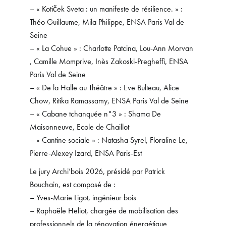
– « Kotiček Sveta : un manifeste de résilience. » :
Théo Guillaume, Mila Philippe, ENSA Paris Val de
Seine
– « La Cohue » : Charlotte Patcina, Lou-Ann Morvan
, Camille Momprive, Inès Zakoski-Pregheffi, ENSA
Paris Val de Seine
– « De la Halle au Théâtre » : Eve Bulteau, Alice
Chow, Ritika Ramassamy, ENSA Paris Val de Seine
– « Cabane tchanquée n°3 » : Shama De
Maisonneuve, Ecole de Chaillot
– « Cantine sociale » : Natasha Syrel, Floraline Le,
Pierre-Alexey Izard, ENSA Paris-Est
Le jury Archi’bois 2026, présidé par Patrick
Bouchain, est composé de :
– Yves-Marie Ligot, ingénieur bois
– Raphaële Heliot, chargée de mobilisation des
professionnels de la rénovation énergétique