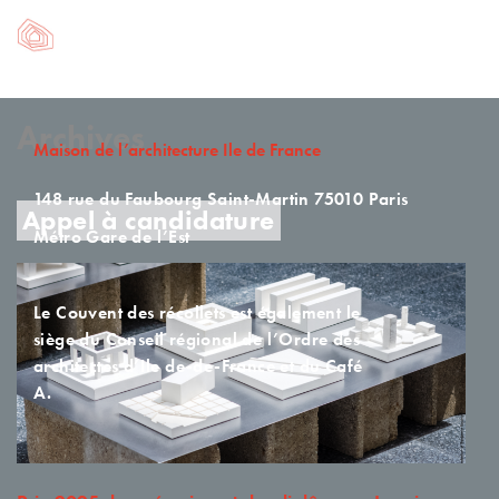
Archives
Maison de l’architecture Ile de France
148 rue du Faubourg Saint-Martin
75010 Paris
Appel à candidature
Métro Gare de l’Est
Le Couvent des récollets est également le
siège du Conseil régional de l’Ordre des
architectes d’Ile de-de-France et du Café
A.