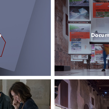
e
Docume