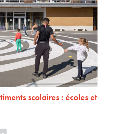
timents scolaires : écoles et
es