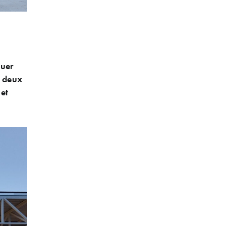
guer
e deux
 et