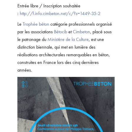
Entrée libre / Inscription souhaitée
:
http://f.info.cimbeton.net/c/?s=1449-35-2
Le
Trophée béton
catégorie professionnels organisé
par les associations
Bétocib
et
Cimbeton
, placé sous
le patronage du
Ministère de la Culture
, est une
distinction biennale, qui met en lumière des
réalisations architecturales remarquables en béton,
construites en France lors des cinq dernières
années.