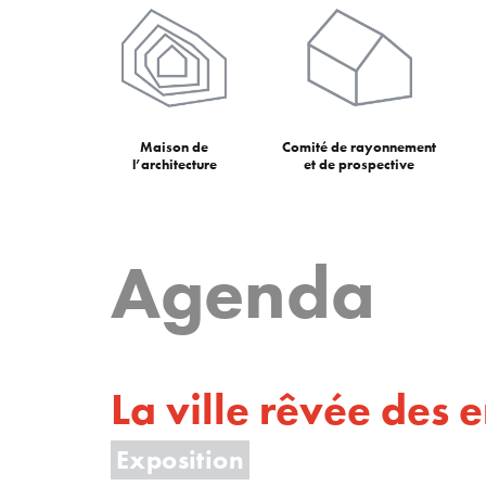
Maison de
Comité de rayonnement
l’architecture
et de prospective
Agenda
La ville rêvée des 
Exposition