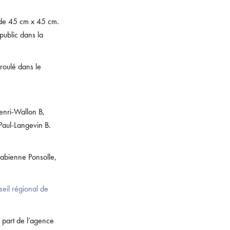
 de 45 cm x 45 cm.
public dans la
éroulé dans le
enri-Wallon B,
 Paul-Langevin B.
Fabienne Ponsolle,
eil régional de
 part de l’agence