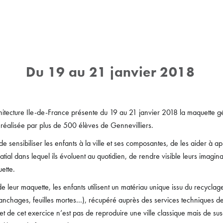
Du 19 au 21 janvier 2018
hitecture Ile-de-France présente du 19 au 21 janvier 2018 la maquette gé
 réalisée par plus de 500 élèves de Gennevilliers.
e sensibiliser les enfants à la ville et ses composantes, de les aider à 
tial dans lequel ils évoluent au quotidien, de rendre visible leurs imagina
ette.
de leur maquette, les enfants utilisent un matériau unique issu du recyclage
anchages, feuilles mortes…), récupéré auprès des services techniques de 
jet de cet exercice n’est pas de reproduire une ville classique mais de sus