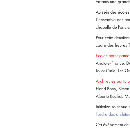
enfants une grande 
Au sein des écoles
L’ensemble des par
chapelle de l’ancie
Pour cette deuxième
cadre des heures T
Ecoles participante
Anatole-France, De
Joliot-Curie, Les G
Architectes particip
Henri Bony, Simon 
Alberto Rochat, M
Initiative soutenue
l’ordre des archite
Cet événement de l