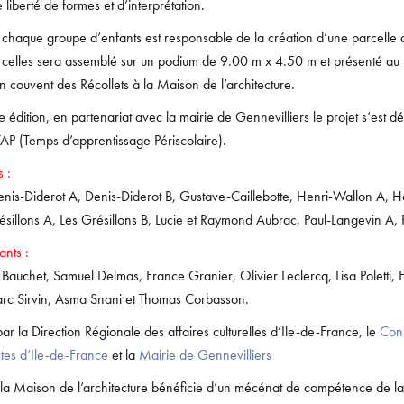
liberté de formes et d’interprétation.
 chaque groupe d’enfants est responsable de la création d’une parcelle
celles sera assemblé sur un podium de 9.00 m x 4.50 m et présenté au 
n couvent des Récollets à la Maison de l’architecture.
 édition, en partenariat avec la mairie de Gennevilliers le projet s’est d
AP (Temps d’apprentissage Périscolaire).
s :
nis-Diderot A, Denis-Diderot B, Gustave-Caillebotte, Henri-Wallon A, H
résillons A, Les Grésillons B, Lucie et Raymond Aubrac, Paul-Langevin A,
ants :
Bauchet, Samuel Delmas, France Granier, Olivier Leclercq, Lisa Poletti, 
arc Sirvin, Asma Snani et Thomas Corbasson.
 par la Direction Régionale des affaires culturelles d’Ile-de-France, le
Cons
ctes d’Ile-de-France
et la
Mairie de Gennevilliers
a Maison de l’architecture bénéficie d’un mécénat de compétence de la