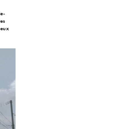
de-
tes
 ceux