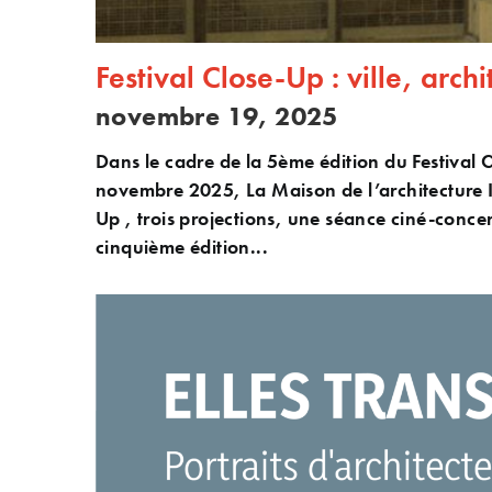
Festival Close-Up : ville, arc
novembre 19, 2025
Dans le cadre de la 5ème édition du Festival 
novembre 2025, La Maison de l’architecture Il
Up , trois projections, une séance ciné-conce
cinquième édition...