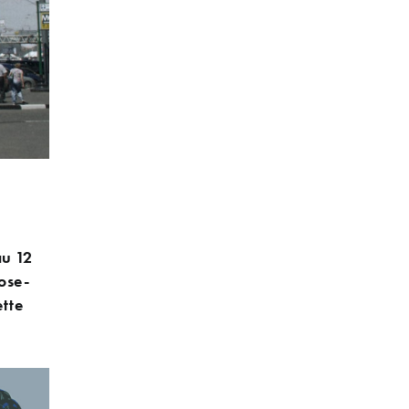
au 12
ose-
ette