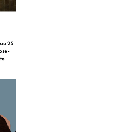
 au 25
ose-
te