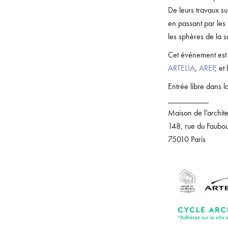
De leurs travaux s
en passant par les f
les sphères de la s
Cet événement est
ARTELIA
,
AREP
, et
Entrée libre dans l
__________
Maison de l’archit
148, rue du Faubou
75010 Paris