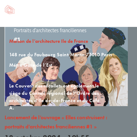
Maison de l’architecture Ile de France
148 rue du Faubourg Saint-Martin
75010 Paris
Métro Gare de l’Est
Le Couvent des récollets est également le
siège du Conseil régional de l’Ordre des
architectes d’Ile de-de-France et du Café
A.
Lancement de l’ouvrage « Elles construisent :
portraits d’architectes franciliennes #1 »